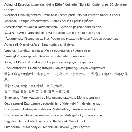
Achtung! Erstickungsgefahr. Kleine Bälle / Kleinteile. Nicht für Kinder unter 36 Monaten
geeignet.
Warning! Choking hazard. Small balls / small parts. Not for children under 3 years.
Attention ! Risque d'étouffement. Petites boules / petites pièces.
Avvertenza! Pericolo di soffocamento. Contiene palline / parti piccole.
Waarschuwing! Verstikkingsgevaar. Kleine balletjes / kleine deeltjes.
¡Advertencia! Riesgo de asfixia. Pequeñas piezas redondas / piezas pequeñas.
Advarsel! Kvælningsfare. Små kugler / små dele.
Varoitus! Tukehtumisvaara. Pieniä pyöreitä osia / pieniä osia.
Varning! Kvävningsrisk. Små och runda delar / små delar.
Atenção! Perigo de asfixia. Bolas pequenas / peças pequenas.
Προειδοποίηση! Κίνδυνος πνιγμού. Μικρές μπάλες / Μικρά κομματάκια.
警告！窒息の危険性。小さなボールが入っていますので、ご注意ください。小さな部
品。
警告！小心窒息。当心小球。当心小物件。
경고
!
질식 위험
.
작은 공 포함
.
작은 부품 포함
.
Внимание! Риск удушения. Маленькие шaрики / Мелкие детали.
Ostrzeżenie! Zagrożenie zadławieniem. Małe kulki / małe elementy.
Upozornění! Nebezpečí udušení. Malé kuličky / malé součástky.
Upozornenie! Nebezpečenstvo udusenia. Malé guľôčky / malé súčasti.
Figyelmeztetés! Fulladásveszély! Kis labdák / kis elemek.!
Обережно! Ризик задухи. Маленькі шaрики / Дрібні деталі.