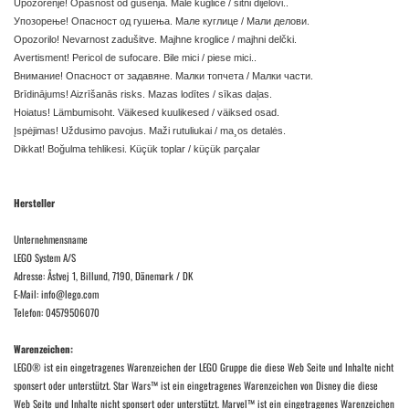
Upozorenje! Opasnost od gušenja. Male kuglice / sitni dijelovi..
Упозорење! Опасност од гушења. Мале куглице / Мали делови.
Opozorilo! Nevarnost zadušitve. Majhne kroglice / majhni delčki.
Avertisment! Pericol de sufocare. Bile mici / piese mici..
Внимание! Опасност от задавяне. Малки топчета / Малки части.
Brīdinājums! Aizrīšanās risks. Mazas lodītes / sīkas daļas.
Hoiatus! Lämbumisoht. Väikesed kuulikesed / väiksed osad.
Įspėjimas! Uždusimo pavojus. Maži rutuliukai / ma¸os detalės.
Dikkat! Boğulma tehlikesi. Küçük toplar / küçük parçalar
Hersteller
Unternehmensname
LEGO System A/S
Adresse: Åstvej 1, Billund, 7190, Dänemark / DK
E-Mail: info@lego.com
Telefon: 04579506070
Warenzeichen:
LEGO® ist ein eingetragenes Warenzeichen der LEGO Gruppe die diese Web Seite und Inhalte nicht
sponsert oder unterstützt. Star Wars™ ist ein eingetragenes Warenzeichen von Disney die diese
Web Seite und Inhalte nicht sponsert oder unterstützt. Marvel™ ist ein eingetragenes Warenzeichen