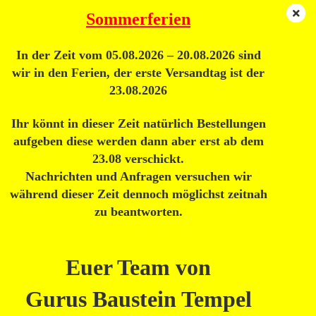
Sommerferien
In der Zeit vom 05.08.2026 – 20.08.2026 sind
Widerruf
wir in den Ferien, der erste Versandtag ist der
23.08.2026
Wenn Sie den Vertrag widerrufen wollen, dann füllen Sie bitte das
Ihr könnt in dieser Zeit natürlich Bestellungen
nachfolgende Formular aus und senden Sie es uns zu.
aufgeben diese werden dann aber erst ab dem
23.08 verschickt.
Nachrichten und Anfragen versuchen wir
An
während dieser Zeit dennoch möglichst zeitnah
zu beantworten.
DVG Online Shop
Carsten Geven
Katharinenstraße 57
Euer Team von
46537 Dinslaken
Deutschland
Gurus Baustein Tempel