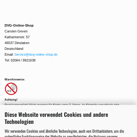
DVG-Online-Shop
Carsten Geven
Katharinenstr. 57
46537 Dinslaken
Deutschland
Email:
Service@dvg-online-shop.de
Tel: 02064 / 9921638
Warnhinweise:
Achtung!
Erstickungsgefahr! Nicht geeignet für Kinder unter 3 Jahren, da Kleinteile verschluckt oder
eingeatmet werden können. Bitte beachten Sie darum die Altershinweise.
Diese Webseite verwendet Cookies und andere
-> weitere Informationen zur Produktsicherheit !
Technologien
Wir verwenden Cookies und ähnliche Technologien, auch von Drittanbietern, um die
Gebrauchte Artikel unterliegen der Differenzbesteuerung nach §25a UStG. In diesem Fall ist kein
ordentliche Funktionsweise der Website zu gewährleisten, die Nutzung unseres