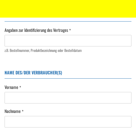
E-Mail:
service@DVG-Online-Shop.de
WIDERRUF
Angaben zur Identifizierung des Vertrages
z.B. Bestellnummer, Produktbezeichnung oder Bestelldatum
NAME DES/DER VERBRAUCHER(S)
Vorname
Nachname