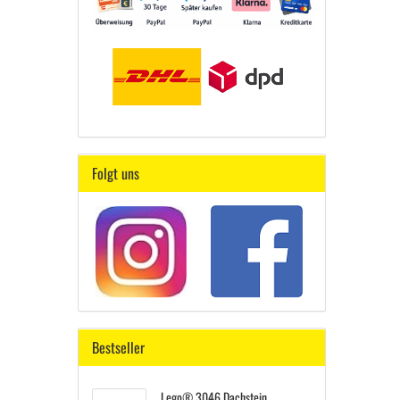
Folgt uns
Bestseller
Lego® 3046 Dachstein