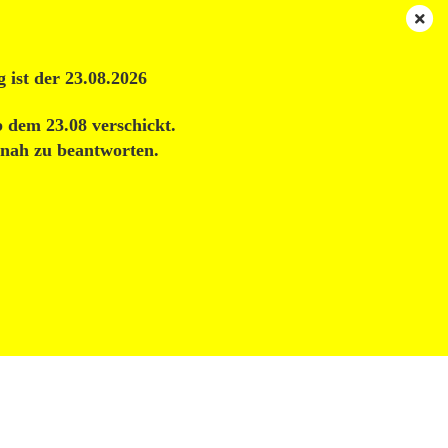
DE
Login
Merkzettel
Ihr Warenkorb
 ist der 23.08.2026
0,00 EUR
b dem 23.08 verschickt.
BRICK-BUY
UNSERE SHOPS
% SALE %
ÜBER UNS
tnah zu beantworten.