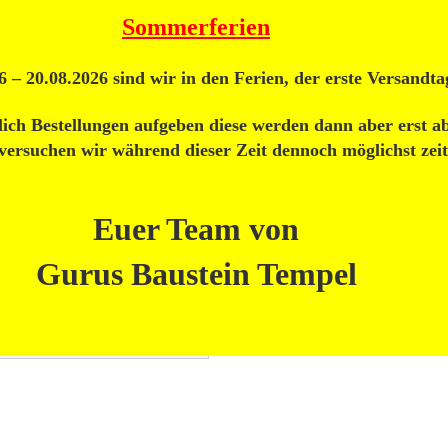
Sommerferien
Suche...
 – 20.08.2026 sind wir in den Ferien, der erste Versandtag
rlich Bestellungen aufgeben diese werden dann aber erst a
 Einzelteile
Lego® Bausteine
Lego® Bauplatten
Lego® Technic
ersuchen wir während dieser Zeit dennoch möglichst zei
enkorb
Euer Team von
en noch nichts in Ihrem Warenkorb.
Gurus Baustein Tempel
WEITER EINKAUFEN