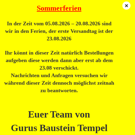
Sommerferien
In der Zeit vom 05.08.2026 – 20.08.2026 sind
Lego® Tiere
wir in den Ferien, der erste Versandtag ist der
23.08.2026
Ihr könnt in dieser Zeit natürlich Bestellungen
Sortieren nach
pro Seite
Sortieren nach
20 pro Seite
aufgeben diese werden dann aber erst ab dem
23.08 verschickt.
«
1
2
3
»
Nachrichten und Anfragen versuchen wir
während dieser Zeit dennoch möglichst zeitnah
TOP
zu beantworten.
Euer Team von
Gurus Baustein Tempel
Lego® Baby Krokodil Alligator 78532