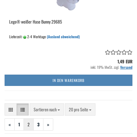
Lego® weißer Hase Bunny 29685
Lieferzeit:
2-4 Werktage
(Ausland abweichend)
1,49 EUR
inkl. 19% MwSt. zzgl.
Versand
IN DEN WARENKORB
Sortieren nach
pro Seite
Sortieren nach
20 pro Seite
«
1
2
3
»